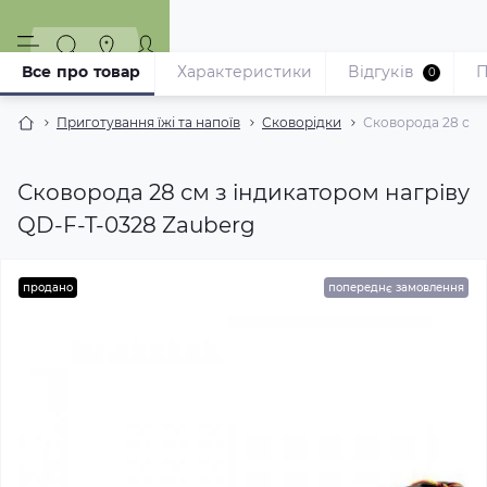
Все про товар
Характеристики
Відгуків
П
0
Приготування їжі та напоїв
Сковорідки
Сковорода 28 см з
Сковорода 28 см з індикатором нагріву
QD-F-T-0328 Zauberg
продано
попереднє замовлення