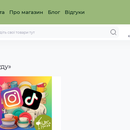
та
Про магазин
Блог
Відгуки
к
уду»