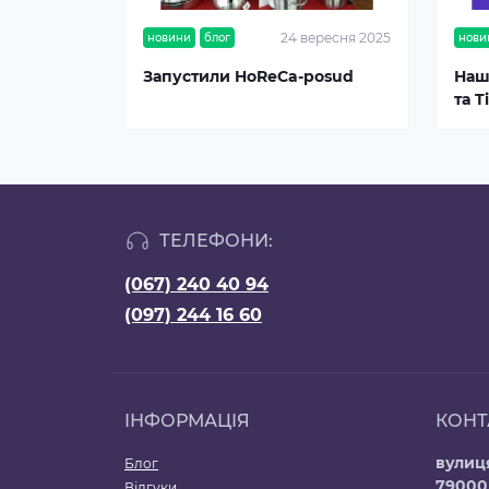
24 вересня 2025
новини
блог
нови
Запустили HoReCa-posud
Наш
та T
ТЕЛЕФОНИ:
(067) 240 40 94
(097) 244 16 60
ІНФОРМАЦІЯ
КОНТ
вулиця
Блог
79000
Відгуки