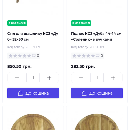
в наявності
в наявності
Стіл для шашлику КС2 «Ду
Піднос КС2 «Дуб» 44×14 см
б» 32×50 см
«Соленик» з ручками
Код товару:
70057-09
Код товару:
70056-09
0
0
850.50 грн.
283.50 грн.
До кошика
До кошика