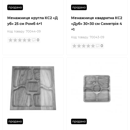
продано
продано
Менажниця кругла КС2 «Д
Менажниця квадратна КС2
уб» 25 см Ромб 4+1
«Дуб» 30×30 см Симетрія 4
+1
Код товару:
70044-09
Код товару:
70043-09
0
0
продано
продано