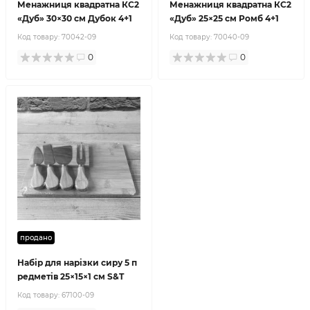
Менажниця квадратна КС2
Менажниця квадратна КС2
«Дуб» 30×30 см Дубок 4+1
«Дуб» 25×25 см Ромб 4+1
Код товару:
70042-09
Код товару:
70040-09
0
0
продано
Набір для нарізки сиру 5 п
редметів 25×15×1 см S&T
Код товару:
67100-09