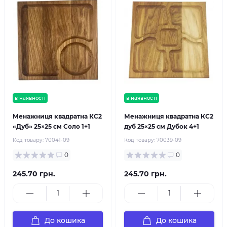
в наявності
в наявності
Менажниця квадратна КС2
Менажниця квадратна КС2
«Дуб» 25×25 см Соло 1+1
дуб 25×25 см Дубок 4+1
Код товару:
70041-09
Код товару:
70039-09
0
0
245.70 грн.
245.70 грн.
До кошика
До кошика