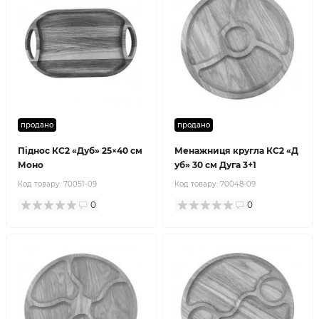
продано
продано
Піднос КС2 «Дуб» 25×40 см
Менажниця кругла КС2 «Д
Моно
уб» 30 см Дуга 3+1
Код товару:
70051-09
Код товару:
70048-09
0
0