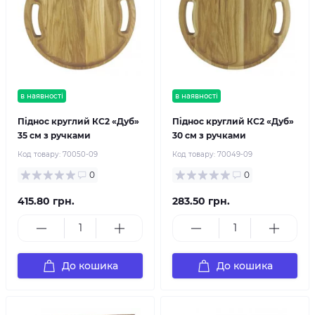
в наявності
в наявності
Піднос круглий КС2 «Дуб»
Піднос круглий КС2 «Дуб»
35 см з ручками
30 см з ручками
Код товару:
70050-09
Код товару:
70049-09
0
0
415.80 грн.
283.50 грн.
До кошика
До кошика