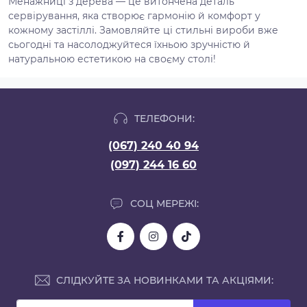
Менажниці з дерева — це витончена деталь
сервірування, яка створює гармонію й комфорт у
кожному застіллі. Замовляйте ці стильні вироби вже
сьогодні та насолоджуйтеся їхньою зручністю й
натуральною естетикою на своєму столі!
ТЕЛЕФОНИ:
(067) 240 40 94
(097) 244 16 60
СОЦ МЕРЕЖІ:
СЛІДКУЙТЕ ЗА НОВИНКАМИ ТА АКЦІЯМИ: