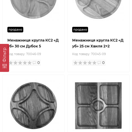
продано
продано
Менажниця кругла КС2 «Д
Менажниця кругла КС2 «Д
уб» 30 см Дубок 5
уб» 25 см Хвиля 2+2
Фільтр
Код товару:
70046-09
Код товару:
70045-09
0
0