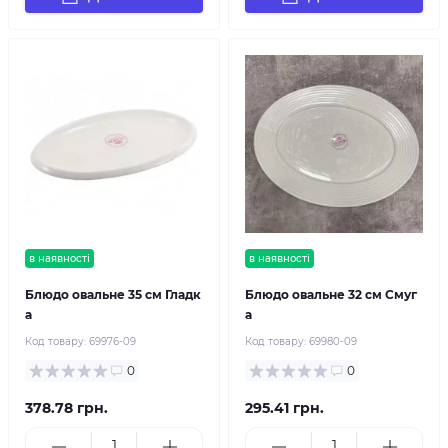
в наявності
в наявності
Блюдо овальне 35 см Гладк
Блюдо овальне 32 см Смуг
а
а
Код товару:
69976-09
Код товару:
69980-09
0
0
378.78 грн.
295.41 грн.