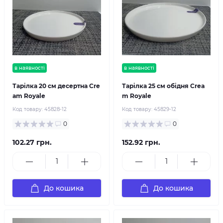
в наявності
в наявності
Тарілка 20 см десертна Cre
Тарілка 25 см обідня Crea
am Royale
m Royale
Код товару:
45828-12
Код товару:
45829-12
0
0
102.27 грн.
152.92 грн.
До кошика
До кошика