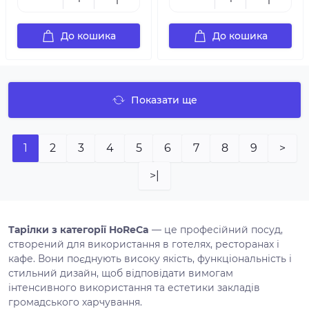
До кошика
До кошика
Показати ще
1
2
3
4
5
6
7
8
9
>
>|
Тарілки з категорії HoReCa
— це професійний посуд,
створений для використання в готелях, ресторанах і
кафе. Вони поєднують високу якість, функціональність і
стильний дизайн, щоб відповідати вимогам
інтенсивного використання та естетики закладів
громадського харчування.