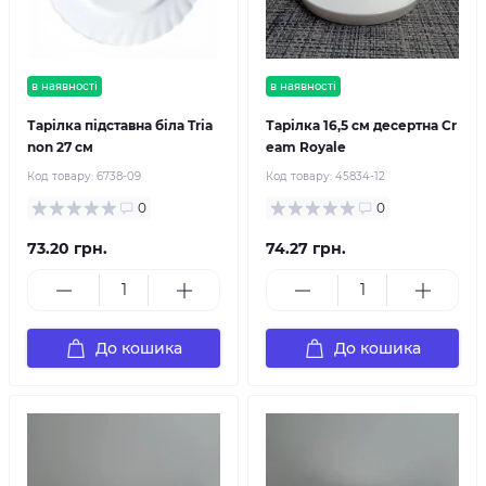
в наявності
в наявності
Тарілка підставна біла Tria
Тарілка 16,5 см десертна Cr
non 27 см
eam Royale
Код товару:
6738-09
Код товару:
45834-12
0
0
73.20 грн.
74.27 грн.
До кошика
До кошика