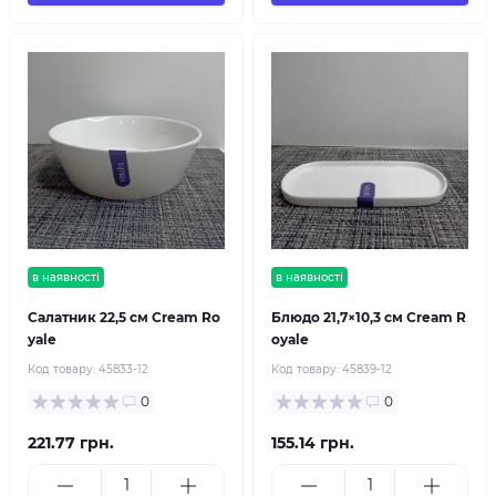
в наявності
в наявності
Салатник 22,5 см Cream Ro
Блюдо 21,7×10,3 см Cream R
yale
oyale
Код товару:
45833-12
Код товару:
45839-12
0
0
221.77 грн.
155.14 грн.