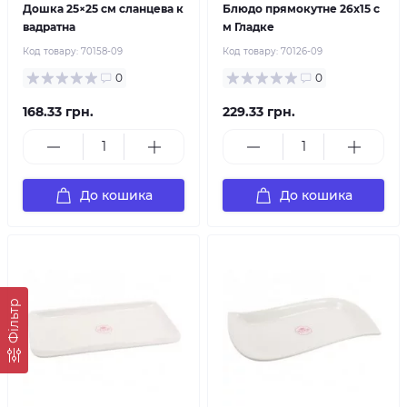
Дошка 25×25 см сланцева к
Блюдо прямокутне 26х15 с
вадратна
м Гладке
Код товару:
70158-09
Код товару:
70126-09
0
0
168.33 грн.
229.33 грн.
До кошика
До кошика
Фільтр