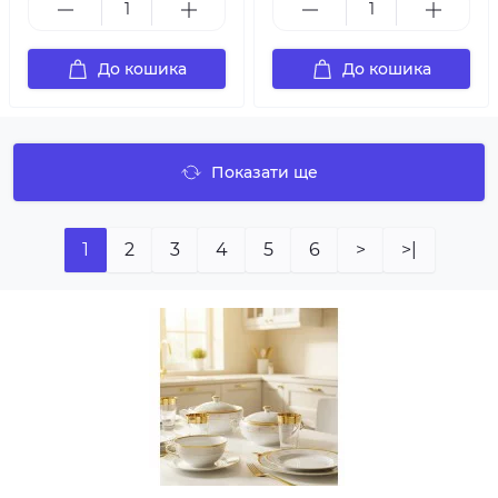
До кошика
До кошика
Показати ще
1
2
3
4
5
6
>
>|