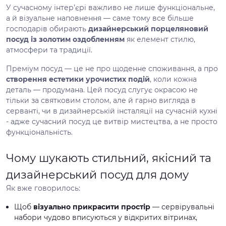
У сучасному інтер’єрі важливо не лише функціональне,
а й візуальне наповнення — саме тому все більше
господарів обирають
дизайнерський порцеляновий
посуд із золотим оздобленням
як елемент стилю,
атмосфери та традиції.
Преміум посуд — це не про щоденне споживання, а про
створення естетики урочистих подій
, коли кожна
деталь — продумана. Цей посуд слугує окрасою не
тільки за святковим столом, але й гарно вигляда в
серванті, чи в дизайнерській інсталяції на сучасній кухні
- адже сучасний посуд це витвір мистецтва, а не просто
функціональність.
Чому шукають стильний, якісний та
дизайнерський посуд для дому
Як вже говорилось:
Щоб
візуально прикрасити простір
— сервірувальні
набори чудово вписуються у відкритих вітринах,