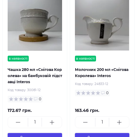
в наявності
в наявності
Чашка 280 мл «Снігова Кор
Молочник 200 мл «Снігова
олева» на бамбуковій підст
Королева» Interos
авці Interos
Код товару:
24833-12
Код товару:
30081-12
0
0
172.67 грн.
163.46 грн.