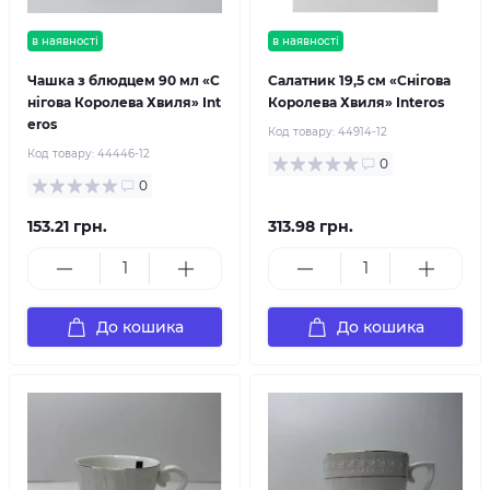
в наявності
в наявності
Чашка з блюдцем 90 мл «С
Салатник 19,5 см «Снігова
нігова Королева Хвиля» Int
Королева Хвиля» Interos
eros
Код товару:
44914-12
Код товару:
44446-12
0
0
153.21 грн.
313.98 грн.
До кошика
До кошика