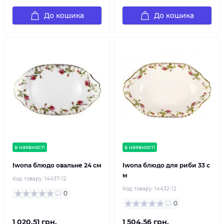
До кошика
До кошика
в наявності
в наявності
Iwona блюдо овальне 24 см
Iwona блюдо для риби 33 с
м
Код товару:
14437-12
Код товару:
14432-12
0
0
1 020.51 грн.
1 504.56 грн.