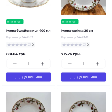
в наявності
в наявності
Iwona бульйонниця 400 мл
Iwona тарілка 26 см
Код товару:
14441-12
Код товару:
14443-12
0
0
881.64 грн.
715.26 грн.
До кошика
До кошика