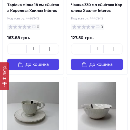
Тарілка мілка 18 см «Снігов
Чашка 330 мл «Снігова Кор
а Королева Хвиля» Interos
олева Хвиля» Interos
Код товару:
44929-12
Код товару:
44439-12
0
0
163.88 грн.
127.50 грн.
До кошика
До кошика
Фільтр