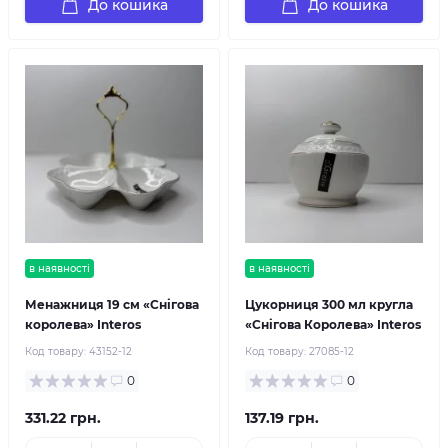
До кошика
До кошика
в наявності
в наявності
Менажниця 19 см «Снігова
Цукорниця 300 мл кругла
королева» Interos
«Снігова Королева» Interos
Код товару:
43152-12
Код товару:
27085-12
0
0
331.22 грн.
137.19 грн.