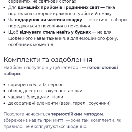
сервантах, на святкових столах
Для
домашніх прийомів і родинних свят
— така
порцеляна створює враження турботи й смаку
Як
подарунок чи частина спадку
— естетичні набори
передаються з покоління в покоління
Щоб
відчувати стиль навіть у буднях
— не для
щоденного навантаження, а для емоційного фону,
особливих моментів
Комплекти та оздоблення
Найбільш популярні у цій категорії —
готові столові
набори
:
сервіри на 6 та 12 персон
обідні, десертні, закусочні тарілки
чашки з блюдцями, піали
декоративні елементи (вази, тарелі, соусники)
Позолота наноситься
термостійким методом
,
збережена навіть при митті — хоча такі комплекти, як
правило, не експлуатуються щоденно.