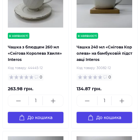
в наявності
в наявності
Чашка з блюдцем 260 мл
Чашка 240 мл «Снігова Кор
«Снігова Королева Хвиля»
олева» на бамбуковій підст
Interos
авці Interos
Код товару:
44445-12
Код товару:
30082-12
0
0
263.98 грн.
134.87 грн.
До кошика
До кошика