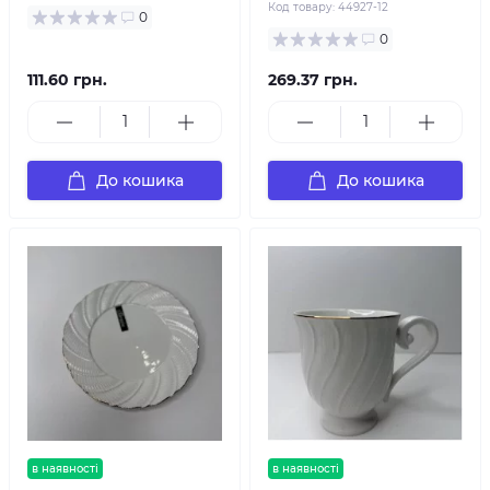
Код товару:
44927-12
0
0
111.60 грн.
269.37 грн.
До кошика
До кошика
в наявності
в наявності