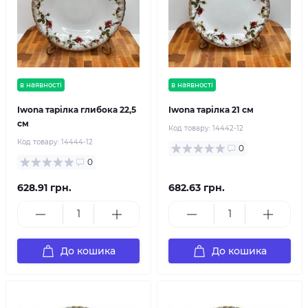
в наявності
в наявності
Iwona тарілка глибока 22,5
Iwona тарілка 21 см
см
Код товару:
14442-12
Код товару:
14444-12
0
0
628.91 грн.
682.63 грн.
До кошика
До кошика