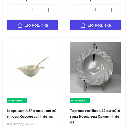
До кошика
До кошика
в наявності
в наявності
Ікорниця 4,5" з ложкою «С
Тарілка глибока 22 см «Сні
нігова Королева» Interos
гова Королева Хвиля» Inter
os
Код товару:
43151-12