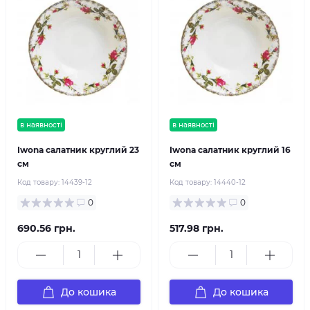
в наявності
в наявності
Iwona салатник круглий 23
Iwona салатник круглий 16
см
см
Код товару:
14439-12
Код товару:
14440-12
0
0
690.56 грн.
517.98 грн.
До кошика
До кошика