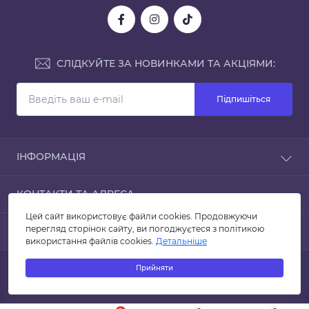
СЛІДКУЙТЕ ЗА НОВИНКАМИ ТА АКЦІЯМИ:
Підпишіться
ІНФОРМАЦІЯ
Блог
КОНТАКТИ ТА АДРЕСА
Відгуки
Умови й правила повернення
Цей сайт використовує файли cookies. Продовжуючи
вулиця Зелена, 147, Львів, Львівська область, 79000
перегляд сторінок сайту, ви погоджуєтеся з політикою
МЕСЕНДЖЕРИ
Зворотній зв'язок
використання файлів cookies.
Детальніше
proposudcom@gmail.com
Повернення товару
Viber
Акції
Прийняти
Пн-Пт: з 9:30 до 18:00
Гуртівня посуду © 2026
Сб: з 10:00 до 15:00
Нд-Свята: вихідний